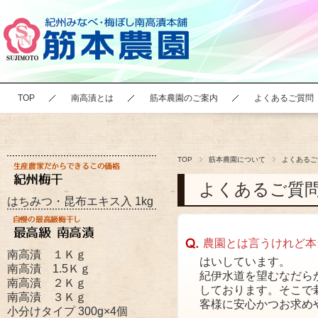
TOP
南高漬とは
筋本農園のご案内
よくあるご質問
TOP
筋本農園について
よくあるご
よくあるご質
はちみつ・昆布エキス入 1kg
農園とは言うけれど本
南高漬 １Ｋｇ
はいしています。
南高漬 1.5Ｋｇ
紀伊水道を望むなだら
南高漬 ２Ｋｇ
しております。そこで
南高漬 ３Ｋｇ
客様に安心かつお求め
小分けタイプ 300g×4個