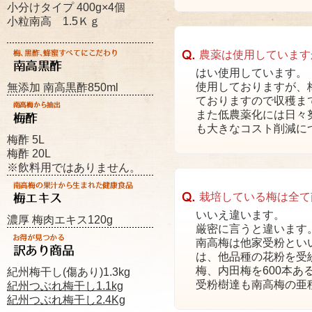
小分けタイプ 400g×4個
小粒南高 1.5Ｋｇ
農薬は使用しています
はい使用しています。
使用しておりますが、
無添加 南高黒酢850ml
ておりますので収穫ま
また低農薬化には日々
も大きなコスト削減に
梅酢 5L
梅酢 20L
※飲料用ではありません。
栽培している梅は全て
いいえ違います。
濃厚 梅肉エキス120g
厳密に言うと違います
南高梅は他家受粉とい
は、他品種の花粉を受
梅、内田梅を600本
紀州梅干し(傷あり)1.3kg
受粉樹達も南高梅の亜
紀州つぶれ梅干し1.
1
kg
紀州つぶれ梅干し2.4Kg